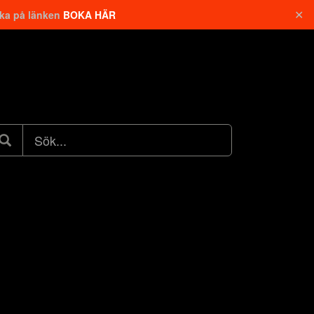
✕
cka på länken
BOKA HÄR