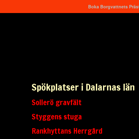
Boka Borgvattnets Präst
Hitta närmaste
Spökplatser i Dalarnas län
Sollerö gravfält
Styggens stuga
Rankhyttans Herrgård