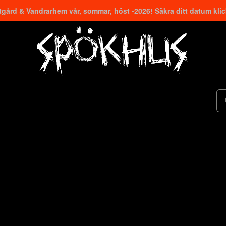
gård & Vandrarhem vår, sommar, höst -2026! Säkra ditt datum kli