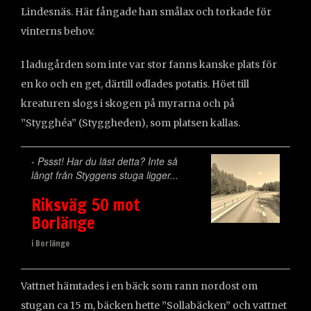
Lindesnäs. Här fångade han smålax och torkade för
vinterns behov.
I ladugården som inte var stor fanns kanske plats för
en ko och en get, därtill odlades potatis. Höet till
kreaturen slogs i skogen på myrarna och på
”Stygghéa” (Styggheden), som platsen kallas.
- Pssst! Har du läst detta? Inte så
långt från Styggens stuga ligger...
Riksväg 50 mot
Borlänge
i Borlänge
Vattnet hämtades i en bäck som rann nordost om
stugan ca 15 m, bäcken hette ”Sollabäcken” och vattnet