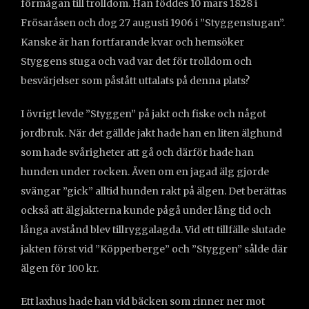
förmågan till trolldom. Han föddes 10 mars 1828 i
Frösaråsen och dog 27 augusti 1906 i ”Styggenstugan”.
Kanske är han fortfarande kvar och hemsöker
Styggens stuga och vad var det för trolldom och
besvärjelser som påstått uttalats på denna plats?
I övrigt levde ”Styggen” på jakt och fiske och något
jordbruk. När det gällde jakt hade han en liten älghund
som hade svårigheter att gå och därför hade han
hunden under rocken. Även om en jagad älg gjorde
svängar ”gick” alltid hunden rakt på älgen. Det berättas
också att älgjakterna kunde pågå under lång tid och
långa avstånd blev tillryggalagda. Vid ett tillfälle slutade
jakten först vid ”Köpperberge” och ”Styggen” sålde där
älgen för 100 kr.
Ett laxhus hade han vid bäcken som rinner ner mot