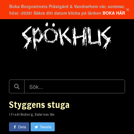
Boka Borgvattnets Prästgård & Vandrarhem vår, sommar,
✕
höst -2026! Säkra ditt datum klicka på länken
BOKA HÄR
Hitta närmaste
Styggens stuga
i Fredriksberg, Dalarnas län
Dela
Tweeta