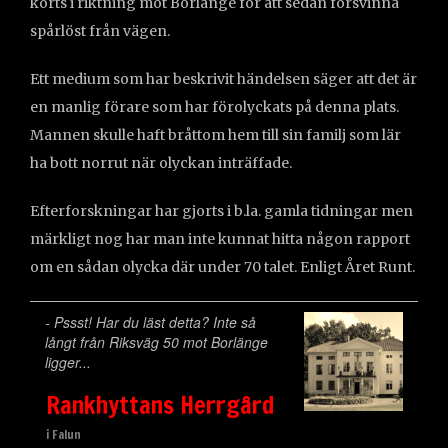
körts i riktning mot Borlänge för att sedan försvinna
spårlöst från vägen.
Ett medium som har beskrivit händelsen säger att det är
en manlig förare som har förolyckats på denna plats.
Mannen skulle haft bråttom hem till sin familj som lär
ha bott norrut när olyckan inträffade.
Efterforskningar har gjorts i b.la. gamla tidningar men
märkligt nog har man inte kunnat hitta någon rapport
om en sådan olycka där under 70 talet. Enligt Året Runt.
- Pssst! Har du läst detta? Inte så
långt från Riksväg 50 mot Borlänge
ligger...
Rankhyttans Herrgård
i Falun