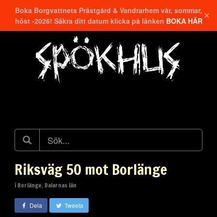
Boka Borgvattnets Prästgård & Vandrarhem vår, sommar,
✕
höst -2026! Säkra ditt datum klicka på länken
BOKA HÄR
Hitta närmaste
Riksväg 50 mot Borlänge
i Borlänge, Dalarnas län
Dela
Tweeta