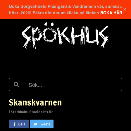
Boka Borgvattnets Prästgård & Vandrarhem vår, sommar,
✕
höst -2026! Säkra ditt datum klicka på länken
BOKA HÄR
Hitta närmaste
Skanskvarnen
i Stockholm, Stockholms län
Dela
Tweeta