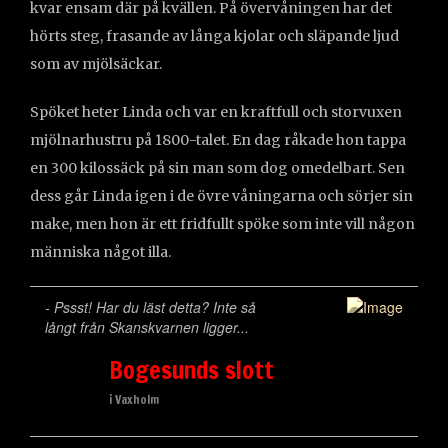
kvar ensam där på kvällen. På övervåningen har det
hörts steg, frasande av långa kjolar och släpande ljud
som av mjölsäckar.
Spöket heter Linda och var en kraftfull och storvuxen
mjölnarhustru på 1800-talet. En dag råkade hon tappa
en 300 kilossäck på sin man som dog omedelbart. Sen
dess går Linda igen i de övre våningarna och sörjer sin
make, men hon är ett fridfullt spöke som inte vill någon
människa något illa.
- Pssst! Har du läst detta? Inte så
långt från Skanskvarnen ligger...
Bogesunds slott
i Vaxholm