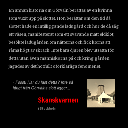
En annan historia om Görväln berättas av en kvinna
som vuxit upp på slottet. Hon berättar om den tid då
slottet hade en intilliggande ladugård och hur de då såg
ett väsen, manifesterat som ett svävande matt eldklot,
besökte ladugården om nätterna och fick korna att
råma högt av skräck. Inte bara djuren blev utsatta för
detta utan även människorna på och kring gården
jagades av det hotfullt oförklarliga fenomenet.
- Pssst! Har du läst detta? Inte så
långt från Görvälns slott ligger...
Skanskvarnen
i Stockholm