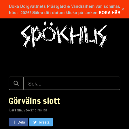
Boka Borgvattnets Prästgård & Vandrarhem vår, sommar,
✕
höst -2026! Säkra ditt datum klicka på länken
BOKA HÄR
Hitta närmaste
Görvälns slott
i Järfälla, Stockholms län
Dela
Tweeta