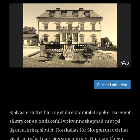
3
Vägbeskrivning
Platser i närheten
Självaste slottet har inget direkt omtalat spöke. Däremot
så stryker en ondskefull vit kvinnoskepnad runt på
ägorna kring slottet. Hon kallas för Skogsfrun och har
visat sig i såväl dagsljus som mörker. Om man får syn