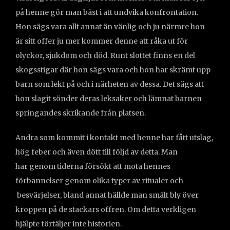
på henne gör man bäst i att undvika konfrontation.
Hon sägs vara allt annat än vänlig och ju närmre hon
är sitt offer ju mer kommer denne att råka ut för
olyckor, sjukdom och död. Runt slottet finns en del
skogsstigar där hon sägs vara och hon har skrämt upp
barn som lekt på och i närheten av dessa. Det sägs att
hon slagit sönder deras leksaker och lämnat barnen
springandes skrikande från platsen.
Andra som kommit i kontakt med henne har fått utslag,
hög feber och även dött till följd av detta. Man
har genom tiderna försökt att mota hennes
förbannelser genom olika typer av ritualer och
besvärjelser, bland annat hällde man smält bly över
kroppen på de stackars offren. Om detta verkligen
hjälpte förtäljer inte historien.