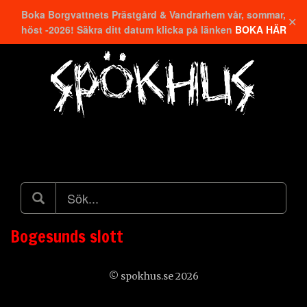
Boka Borgvattnets Prästgård & Vandrarhem vår, sommar,
✕
höst -2026! Säkra ditt datum klicka på länken
BOKA HÄR
Hitta närmaste
Bogesunds slott
© spokhus.se 2026