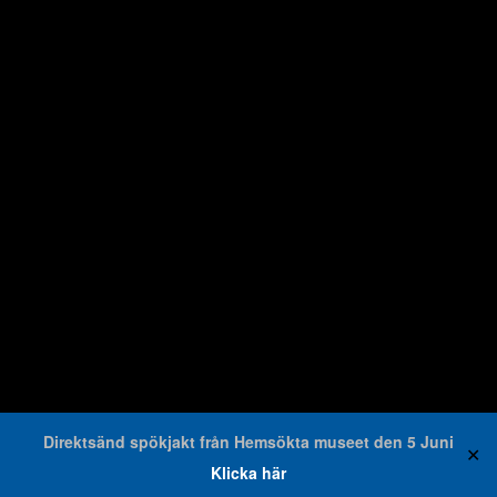
Direktsänd spökjakt från Hemsökta museet den 5 Juni
✕
Klicka här