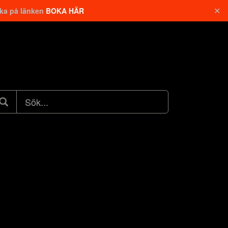
✕
cka på länken
BOKA HÄR