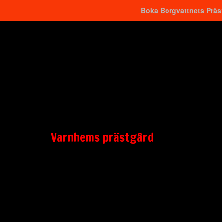
Boka Borgvattnets Präst
Hitta närmaste
Varnhems prästgård