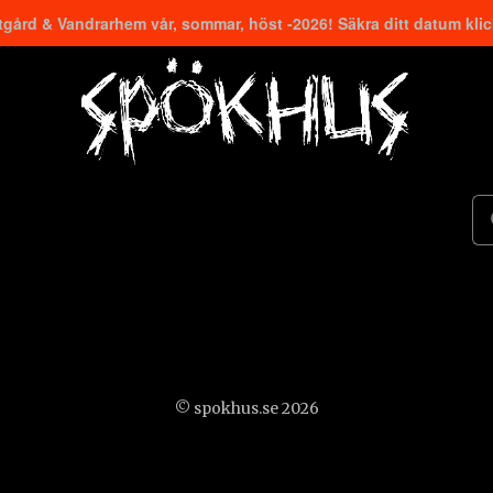
gård & Vandrarhem vår, sommar, höst -2026! Säkra ditt datum kli
© spokhus.se 2026