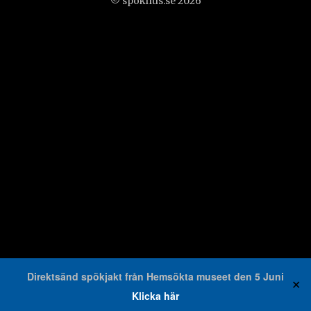
© spokhus.se 2026
Direktsänd spökjakt från Hemsökta museet den 5 Juni
✕
Klicka här