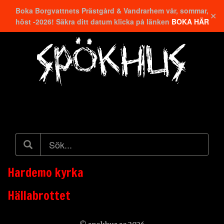
Boka Borgvattnets Prästgård & Vandrarhem vår, sommar,
✕
höst -2026! Säkra ditt datum klicka på länken
BOKA HÄR
Hitta närmaste
Hardemo kyrka
Hällabrottet