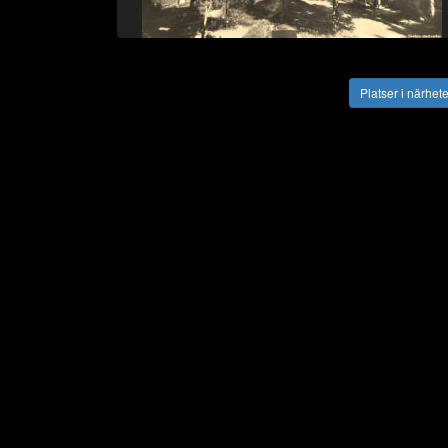
Vägbeskrivning
Platser i närhet