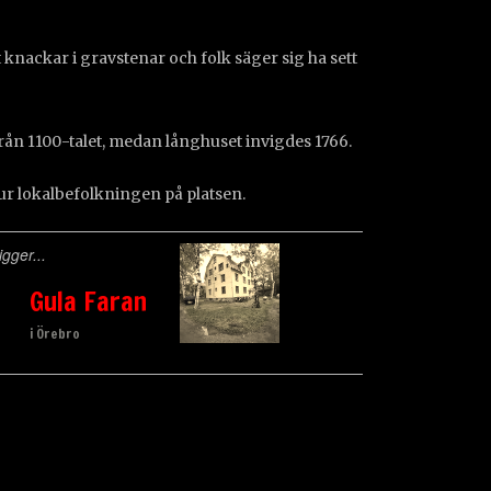
knackar i gravstenar och folk säger sig ha sett
rån 1100-talet, medan långhuset invigdes 1766.
 ur lokalbefolkningen på platsen.
gger...
Gula Faran
i Örebro
ättelse