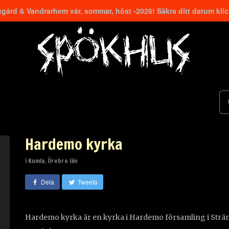
gård & Vandrarhem vår, sommar, höst -2026! Säkra ditt datum kli
Hardemo kyrka
i Kumla, Örebro län
Dela
Tweeta
Hardemo kyrka är en kyrka i Hardemo församling i Sträng