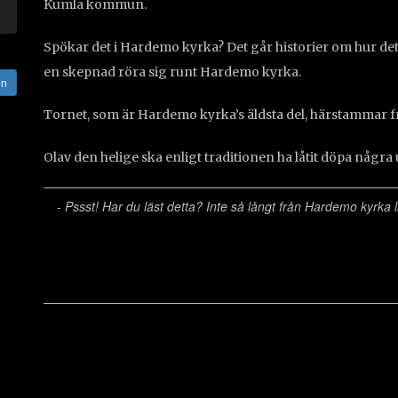
Kumla kommun.
Spökar det i Hardemo kyrka? Det går historier om hur det 
en skepnad röra sig runt Hardemo kyrka.
en
Tornet, som är Hardemo kyrka’s äldsta del, härstammar f
Olav den helige ska enligt traditionen ha låtit döpa några
- Pssst! Har du läst detta? Inte så långt från Hardemo kyrka li
Skriv en ber