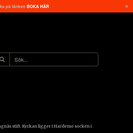
✕
cka på länken
BOKA HÄR
näs stift. Kyrkan ligger i Hardemo socken i