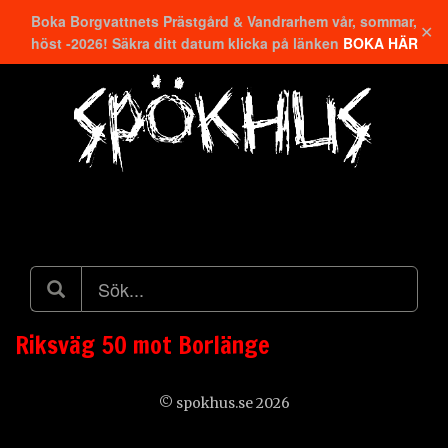
Boka Borgvattnets Prästgård & Vandrarhem vår, sommar,
✕
höst -2026! Säkra ditt datum klicka på länken
BOKA HÄR
Hitta närmaste
Riksväg 50 mot Borlänge
© spokhus.se 2026