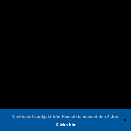
Direktsänd spökjakt från Hemsökta museet den 5 Juni
✕
Klicka här