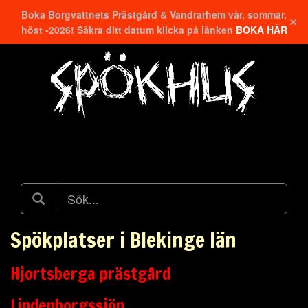
Boka Borgvattnets Prästgård & Vandrarhem vår, sommar,
✕
höst -2026! Säkra ditt datum klicka på länken
BOKA HÄR
Hitta närmaste
Spökplatser i Blekinge län
Hjortsberga prästgård
Lindenborgssjön