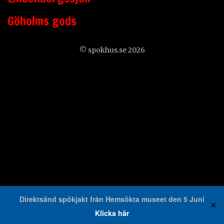
Göholms gods
© spokhus.se 2026
Direktsänd spökjakt från Hemsökta museet den 5 Juni
✕
Klicka här