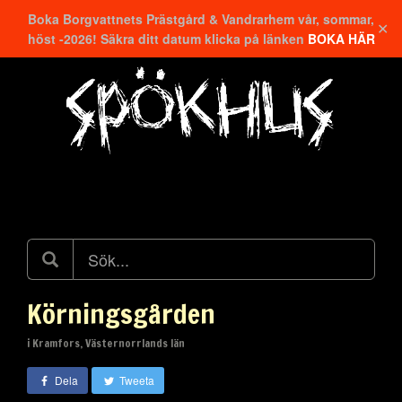
Boka Borgvattnets Prästgård & Vandrarhem vår, sommar,
✕
höst -2026! Säkra ditt datum klicka på länken
BOKA HÄR
Hitta närmaste
Körningsgården
i Kramfors, Västernorrlands län
Dela
Tweeta