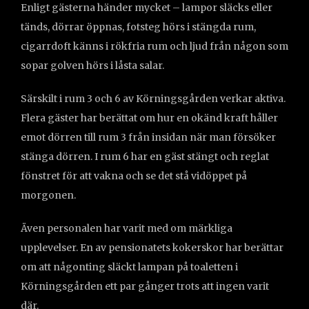
Enligt gästerna händer mycket – lampor släcks eller
tänds, dörrar öppnas, fotsteg hörs i stängda rum,
cigarrdoft känns i rökfria rum och ljud från någon som
sopar golven hörs i låsta salar.
Särskilt i rum 3 och 6 av Körningsgården verkar aktiva.
Flera gäster har berättat om hur en okänd kraft håller
emot dörren till rum 3 från insidan när man försöker
stänga dörren. I rum 6 har en gäst stängt och reglat
fönstret för att vakna och se det stå vidöppet på
morgonen.
Även personalen har varit med om märkliga
upplevelser. En av pensionatets kokerskor har berättar
om att någonting släckt lampan på toaletten i
Körningsgården ett par gånger trots att ingen varit
där.