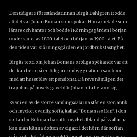
Den tidigare föreståndarinnan Birgit Dahlgren trodde
att det var Johan Boman som spökar. Han arbetade som
lärare och kantor och bodde i Körningsgården i början
under slutet av 1800-talet och början av 1900-talet. På
den tiden var Kiörningsgården en jordbruksfastighet.
Birgits teori om Johan Bomans oroliga spökande var att
det kan bero på en tidigare ombyggnation i samband
med att huset blev ett pensionat. Då revs nämligen det
trapphus på husets gavel där Johan ofta befann sig
Kvar i en av de större samlingssalarna står en stor, antik
och mycket ovanlig soffa, kallad ”Bomanssoffan”. I den
soffan lär Bohman ha suttit mycket. Ibland på kvällarna
kan man känna doften av cigarr i det hörn där soffan
står trots det rådande rökförbudet som respekteras av