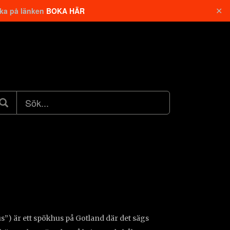
✕
cka på länken
BOKA HÄR
) är ett spökhus på Gotland där det sägs