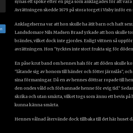
synas ett spöke efter en piga som anklagades för att vara
Avrättningen skedde 1679 på stora torget i Visby inför en 
Anklagelserna var att hon skulle ha ätit barn och haft sex
en
Landsdomare Nils Madsen Braad yrkade att hon skulle t
brändes, vilket dock inte gjordes. Enligt vittnen så uppf
avrättningen. Hon ”tycktes inte stort frukta sig för döden,
En påse krut band om hennes hals för att döden skulle 
”låtande sig av honom till händer och fötter järnslås”, 
sina förmaningar. Då en av hennes döttrar ropade till hen
den ondes våld och förbannade henne för evig tid.” Sedan 
skrika och utan smärta, vilket togs som ännu ett bevis på
kunna känna smärta.
Hennes vålnad återvände dock tillbaka till det här huset 