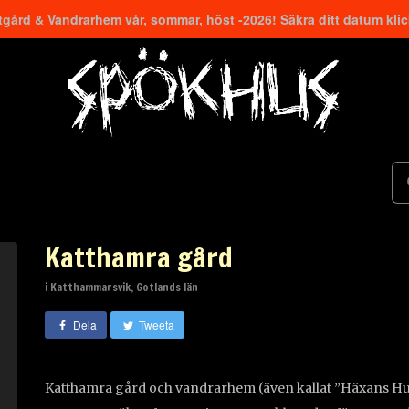
gård & Vandrarhem vår, sommar, höst -2026! Säkra ditt datum kli
Katthamra gård
i Katthammarsvik, Gotlands län
Dela
Tweeta
Katthamra gård och vandrarhem (även kallat ”Häxans Hus”