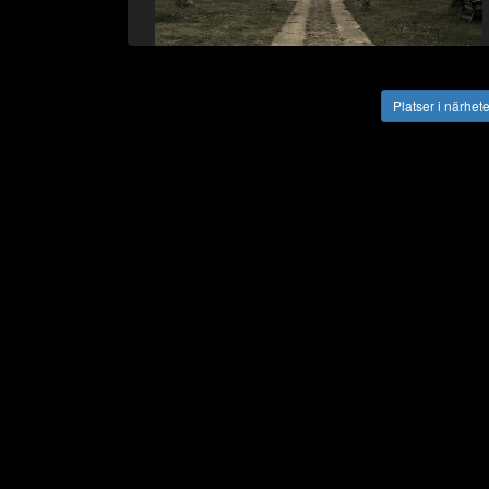
Vägbeskrivning
Platser i närhet