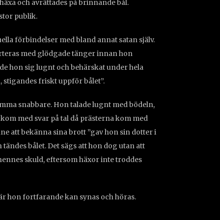
 häxa och avrättades på brinnande bål.
stor publik.
uella förbindelser med bland annat satan själv.
orteras med glödgade tänger innan hon
örde hon sig lugnt och behärskat under hela
 stigandes friskt uppför bålet”.
komma snabbare. Hon talade lugnt med bödeln,
och kom med svar på tal då prästerna kom med
ne att bekänna sina brott ”gav hon sin dotter i
tändes bålet. Det sägs att hon dog utan att
 hennes skuld, eftersom häxor inte troddes
där hon fortfarande kan synas och höras.