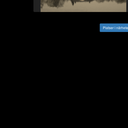
Vägbeskrivning
Platser i närhet