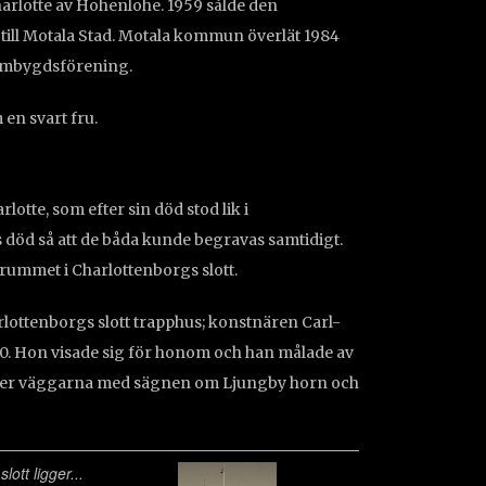
harlotte av Hohenlohe. 1959 sålde den
ill Motala Stad. Motala kommun överlät 1984
 Hembygdsförening.
 en svart fru.
otte, som efter sin död stod lik i
s död så att de båda kunde begravas samtidigt.
ummet i Charlottenborgs slott.
arlottenborgs slott trapphus; konstnären Carl-
00. Hon visade sig för honom och han målade av
ner väggarna med sägnen om Ljungby horn och
lott ligger...