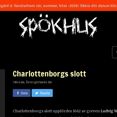
gård & Vandrarhem vår, sommar, höst -2026! Säkra ditt datum kli
Charlottenborgs slott
i Motala, Östergötlands län
Dela
Tweeta
Charlottenborgs slott uppfördes 1662 av greven
Ludvig W