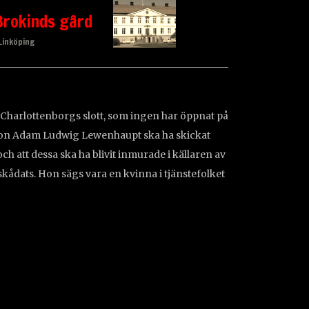
Brokinds gård
 Linköping
v Charlottenborgs slott, som ingen har öppnat på
 son Adam Ludwig Lewenhaupt ska ha skickat
h att dessa ska ha blivit inmurade i källaren av
skådats. Hon sägs vara en kvinna i tjänstefolket
ättelse