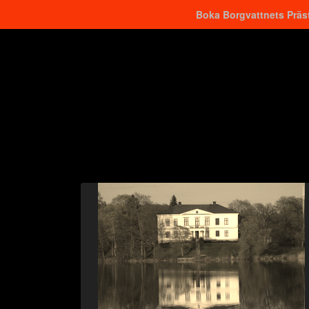
Boka Borgvattnets Präst
Hitta närmaste