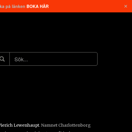
✕
cka på länken
BOKA HÄR
ierich Lewenhaupt
. Namnet Charlottenborg