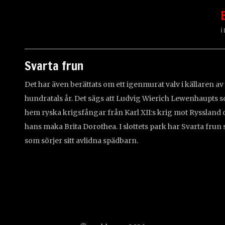
i
Svarta frun
Det har även berättats om ett igenmurat valv i källaren a
hundratals år. Det sägs att Ludvig Wierich Lewenhaupts
hem ryska krigsfångar från Karl XII:s krig mot Ryssland oc
hans maka Brita Dorothea. I slottets park har Svarta frun 
som sörjer sitt avlidna spädbarn.
Skriv en ber