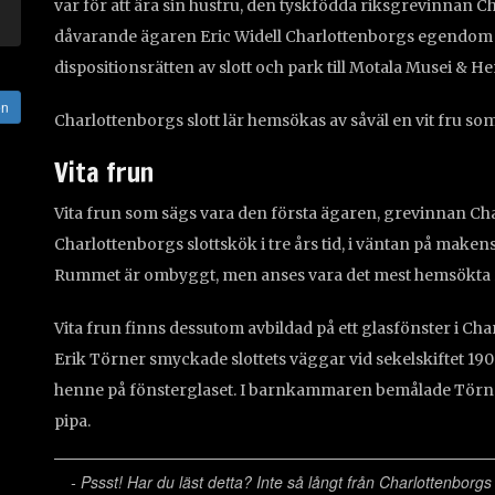
var för att ära sin hustru, den tyskfödda riksgrevinnan C
dåvarande ägaren Eric Widell Charlottenborgs egendom t
dispositionsrätten av slott och park till Motala Musei &
en
Charlottenborgs slott lär hemsökas av såväl en vit fru som
Vita frun
Vita frun som sägs vara den första ägaren, grevinnan Charl
Charlottenborgs slottskök i tre års tid, i väntan på maken
Rummet är ombyggt, men anses vara det mest hemsökta r
Vita frun finns dessutom avbildad på ett glasfönster i Ch
Erik Törner smyckade slottets väggar vid sekelskiftet 19
henne på fönsterglaset. I barnkammaren bemålade Tör
pipa.
- Pssst! Har du läst detta? Inte så långt från Charlottenborgs s