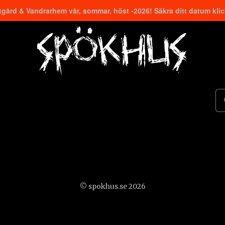
gård & Vandrarhem vår, sommar, höst -2026! Säkra ditt datum kli
© spokhus.se 2026