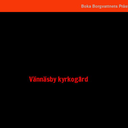
Boka Borgvattnets Präst
Hitta närmaste
Vännäsby kyrkogård