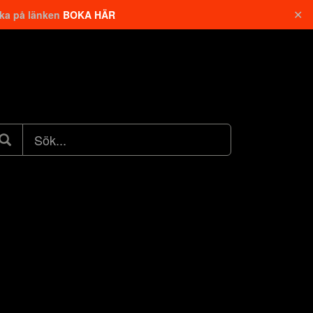
✕
cka på länken
BOKA HÄR