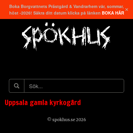
Boka Borgvattnets Prästgård & Vandrarhem vår, sommar,
✕
höst -2026! Säkra ditt datum klicka på länken
BOKA HÄR
Hitta närmaste
Uppsala gamla kyrkogård
© spokhus.se 2026