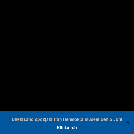
Direktsänd spökjakt från Hemsökta museet den 5 Juni
✕
Klicka här