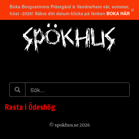
Boka Borgvattnets Prästgård & Vandrarhem vår, sommar,
✕
höst -2026! Säkra ditt datum klicka på länken
BOKA HÄR
Hitta närmaste
Rasta i Ödeshög
© spokhus.se 2026