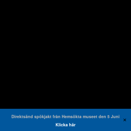
Direktsänd spökjakt från Hemsökta museet den 5 Juni
✕
Klicka här