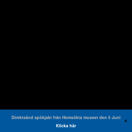
Direktsänd spökjakt från Hemsökta museet den 5 Juni
✕
Klicka här