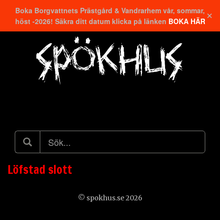
Boka Borgvattnets Prästgård & Vandrarhem vår, sommar,
✕
höst -2026! Säkra ditt datum klicka på länken
BOKA HÄR
Hitta närmaste
Löfstad slott
© spokhus.se 2026