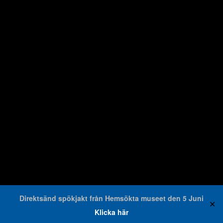
Direktsänd spökjakt från Hemsökta museet den 5 Juni
✕
Klicka här