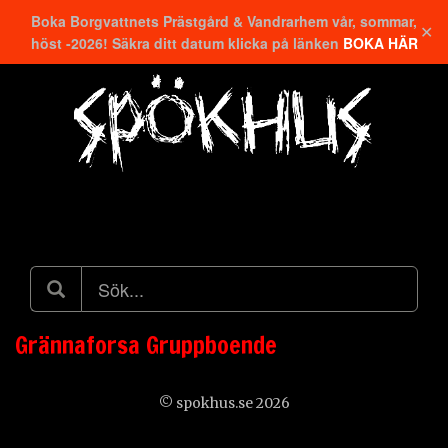
Boka Borgvattnets Prästgård & Vandrarhem vår, sommar,
✕
höst -2026! Säkra ditt datum klicka på länken
BOKA HÄR
Hitta närmaste
Grännaforsa Gruppboende
© spokhus.se 2026