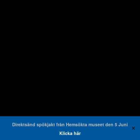
Direktsänd spökjakt från Hemsökta museet den 5 Juni
✕
Klicka här