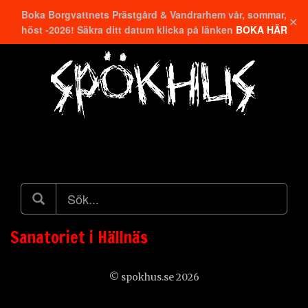
Boka Borgvattnets Prästgård & Vandrarhem vår, sommar,
✕
höst -2026! Säkra ditt datum klicka på länken
BOKA HÄR
Hitta närmaste
Sanatoriet i Hällnäs
© spokhus.se 2026