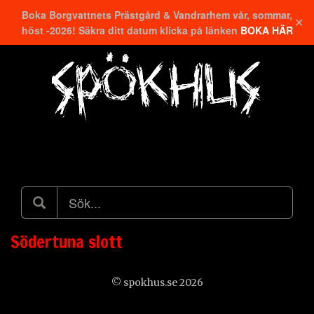
Boka Borgvattnets Prästgård & Vandrarhem vår, sommar,
✕
höst -2026! Säkra ditt datum klicka på länken
BOKA HÄR
Hitta närmaste
Södertuna slott
© spokhus.se 2026