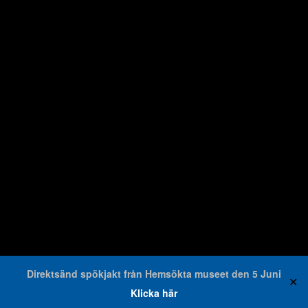
Direktsänd spökjakt från Hemsökta museet den 5 Juni
✕
Klicka här