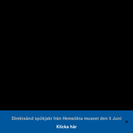
Direktsänd spökjakt från Hemsökta museet den 5 Juni
✕
Klicka här