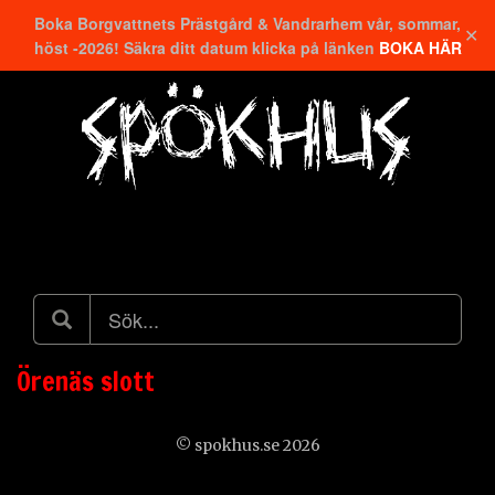
Boka Borgvattnets Prästgård & Vandrarhem vår, sommar,
✕
höst -2026! Säkra ditt datum klicka på länken
BOKA HÄR
Hitta närmaste
Örenäs slott
© spokhus.se 2026