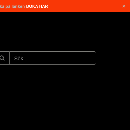
✕
cka på länken
BOKA HÄR