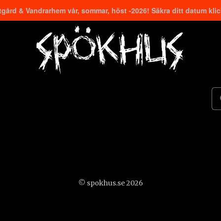
gård & Vandrarhem vår, sommar, höst -2026! Säkra ditt datum kli
© spokhus.se 2026