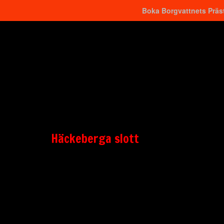
Boka Borgvattnets Präst
Hitta närmaste
Häckeberga slott