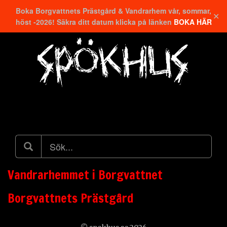
Boka Borgvattnets Prästgård & Vandrarhem vår, sommar,
✕
höst -2026! Säkra ditt datum klicka på länken
BOKA HÄR
Hitta närmaste
Vandrarhemmet i Borgvattnet
Borgvattnets Prästgård