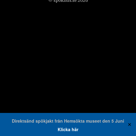
© spokhus.se 2026
Direktsänd spökjakt från Hemsökta museet den 5 Juni
✕
Klicka här