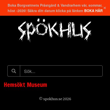
Boka Borgvattnets Prästgård & Vandrarhem vår, sommar,
✕
höst -2026! Säkra ditt datum klicka på länken
BOKA HÄR
Hitta närmaste
Hemsökt Museum
© spokhus.se 2026