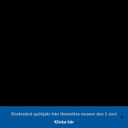
Direktsänd spökjakt från Hemsökta museet den 5 Juni
✕
Klicka här