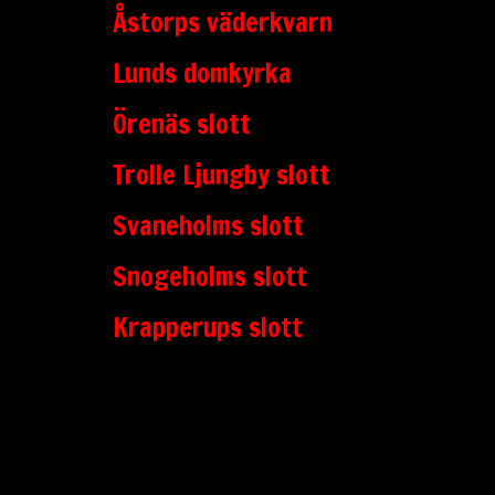
Åstorps väderkvarn
Lunds domkyrka
Örenäs slott
Trolle Ljungby slott
Svaneholms slott
Snogeholms slott
Krapperups slott