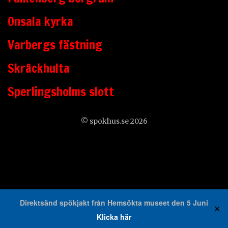
Onsala kyrka
Varbergs fästning
Skråckhulta
Sperlingsholms slott
© spokhus.se 2026
Direktsänd spökjakt från Hemsökta museet den 5 Juni
✕
Klicka här