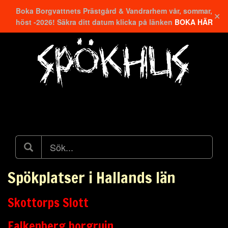
Boka Borgvattnets Prästgård & Vandrarhem vår, sommar,
✕
höst -2026! Säkra ditt datum klicka på länken
BOKA HÄR
Hitta närmaste
Spökplatser i Hallands län
Skottorps Slott
Falkenberg borgruin